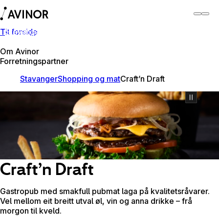
Til forside
Stavanger lufthamn
Byt
Flyplass
Lufthamner
Om Avinor
Forretningspartner
Stavanger
Shopping og mat
Craft’n Draft
Craft’n Draft
Gastropub med smakfull pubmat laga på kvalitetsråvarer.
Vel mellom eit breitt utval øl, vin og anna drikke – frå
morgon til kveld.