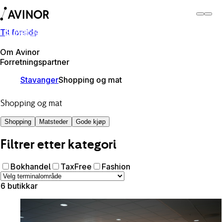
Til forside
Stavanger lufthamn
Byt
Flyplass
Lufthamner
Om Avinor
Forretningspartner
Stavanger
Shopping og mat
Shopping og mat
Shopping
Matsteder
Gode kjøp
Filtrer etter kategori
Bokhandel
TaxFree
Fashion
6 butikkar