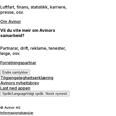
Luftfart, finans, statistikk, karriere,
presse, osv.
Om Avinor
Vil du vite meir om Avinors
samarbeid?
Partnarar, drift, reklame, tenester,
leige, osv.
Forretningspartnar
Endre samtykker
Tilgjengelegheitserklæring
Avinors nyheitsbrev
Last ned appen
Språk
/
Language
Valgt språk
:
Norsk nynorsk
©
Avinor AS
Informasjonskapslar