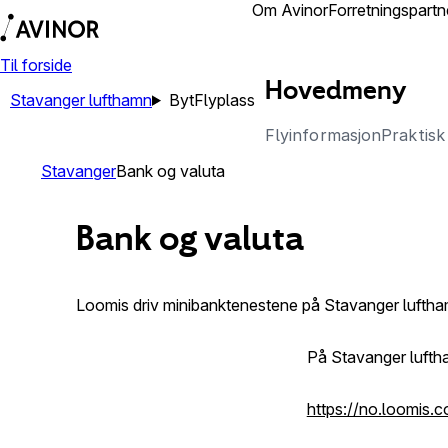
Lufthamner
Om Avinor
Forretningspartn
Til forside
Hovedmeny
Stavanger lufthamn
Byt
Flyplass
Flyinformasjon
Praktisk
Stavanger
Bank og valuta
Bank og valuta
Loomis driv minibanktenestene på Stavanger lufthamn.
På Stavanger luftha
https://no.loomis.c