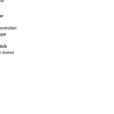
FO
ar
kontrollen
ngar
lkår
i Avinor