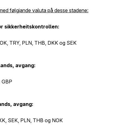
 med følgjande valuta på desse stadene:
ør sikkerheitskontrollen:
OK, TRY, PLN, THB, DKK og SEK
lands, avgang:
g GBP
ands, avgang:
KK, SEK, PLN, THB og NOK