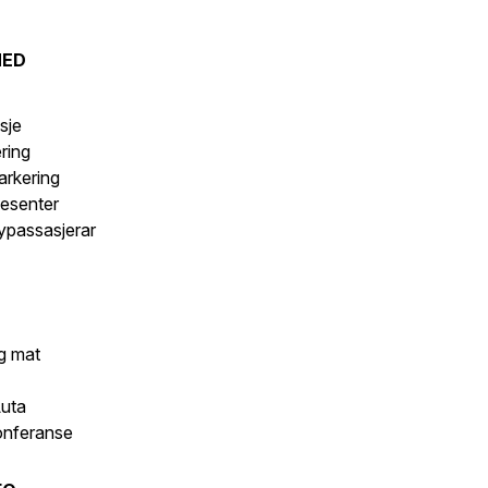
MED
s
sje
ering
arkering
esenter
lypassasjerar
g mat
luta
onferanse