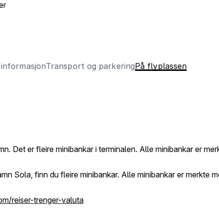
er
 informasjon
Transport og parkering
På flyplassen
 Det er fleire minibankar i terminalen. Alle minibankar er merkt
mn Sola, finn du fleire minibankar. Alle minibankar er merkte me
om/reiser-trenger-valuta