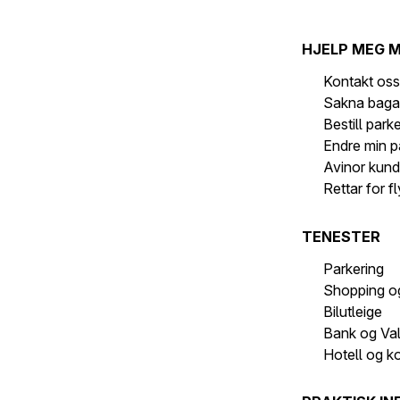
HJELP MEG 
Kontakt os
Sakna baga
Bestill park
Endre min p
Avinor kund
Rettar for f
TENESTER
Parkering
Shopping o
Bilutleige
Bank og Va
Hotell og k