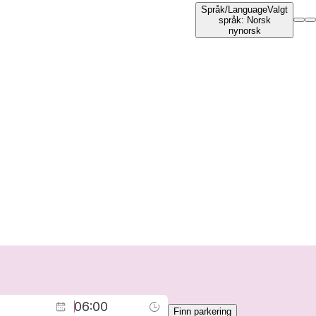
Språk
/
Language
Valgt
språk
:
Norsk
nynorsk
Finn parkering