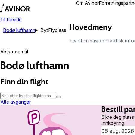
Lufthamner
Om Avinor
Forretningspartn
Til forside
Hovedmeny
Bodø lufthamn
Byt
Flyplass
Flyinformasjon
Praktisk inf
Velkomen til
Bodø lufthamn
Finn din flight
Alle avgangar
Bestill pa
Sikre deg plass
Innkøyring