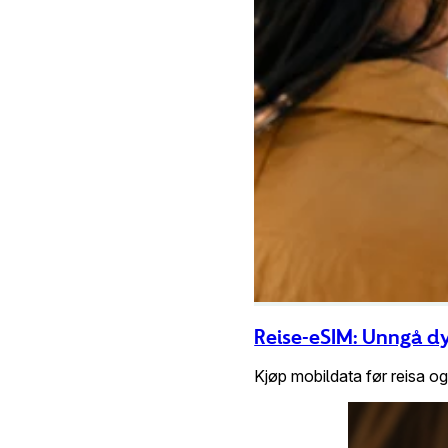
Reise-eSIM: Unngå d
Kjøp mobildata før reisa o