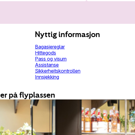
Nyttig informasjon
Bagasjereglar
Hittegods
Pass og visum
Assistanse
Sikkerheitskontrollen
Innsjekking
er på flyplassen