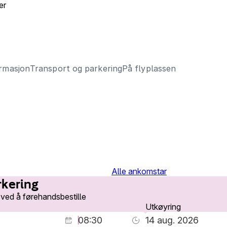
er
ormasjon
Transport og parkering
På flyplassen
Alle ankomstar
rkering
 ved å førehandsbestille
Utkøyring