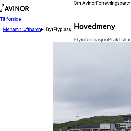
Lufthamner
Om Avinor
Forretningspartn
Til forside
Hovedmeny
Mehamn lufthamn
Byt
Flyplass
Flyinformasjon
Praktisk 