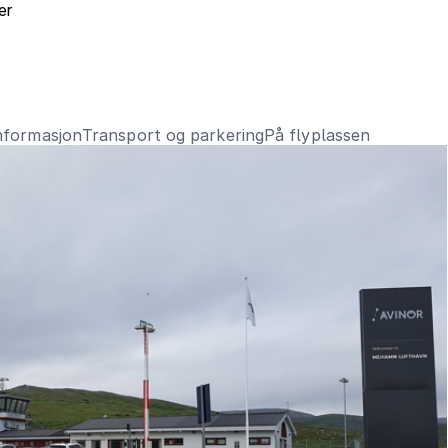
er
informasjon
Transport og parkering
På flyplassen