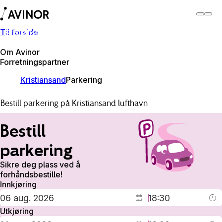
Til forside
Kristiansand lufthavn
Bytt
Flyplass
Reisende
Om Avinor
Forretningspartner
Kristiansand
Parkering
Bestill parkering på Kristiansand lufthavn
Bestill
parkering
Sikre deg plass ved å
forhåndsbestille!
Innkjøring
Utkjøring