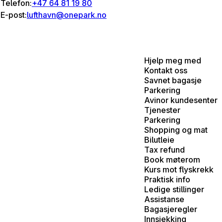
Telefon:
+47 64 81 19 80
E-post:
lufthavn@onepark.no
Hjelp meg med
Kontakt oss
Savnet bagasje
Parkering
Avinor kundesenter
Tjenester
Parkering
Shopping og mat
Bilutleie
Tax refund
Book møterom
Kurs mot flyskrekk
Praktisk info
Ledige stillinger
Assistanse
Bagasjeregler
Innsjekking