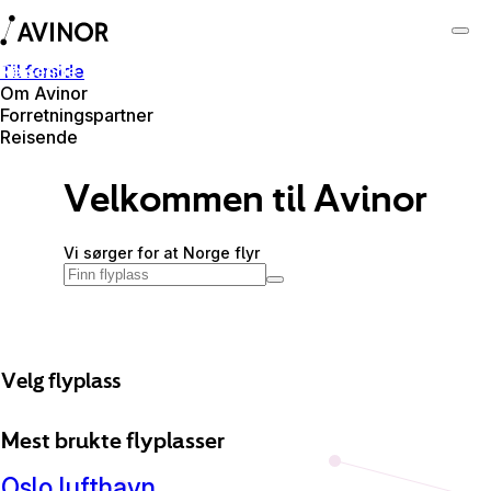
Til forside
Reisende
Om Avinor
Forretningspartner
Reisende
Velkommen til Avinor
Vi sørger for at Norge flyr
Velg flyplass
Mest brukte flyplasser
Oslo
lufthavn