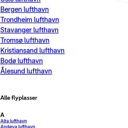
Bergen
lufthavn
Trondheim
lufthavn
Stavanger
lufthavn
Tromsø
lufthavn
Kristiansand
lufthavn
Bodø
lufthavn
Ålesund
lufthavn
Alle flyplasser
A
Alta lufthavn
Andøya lufthavn