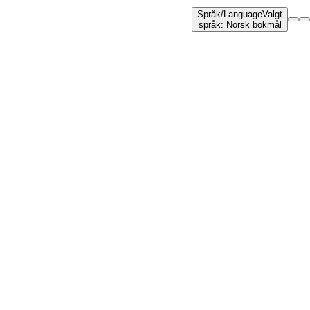
Språk
/
Language
Valgt
språk
:
Norsk bokmål