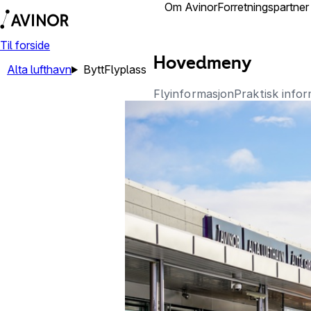
Reisende
Om Avinor
Forretningspartner
Til forside
Hovedmeny
Alta lufthavn
Bytt
Flyplass
Flyinformasjon
Praktisk info