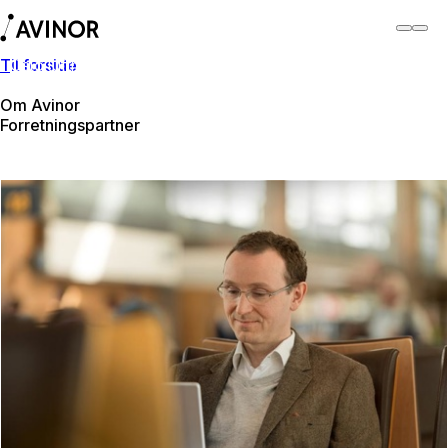
Til forside
Oslo lufthavn
Bytt
Flyplass
Reisende
Om Avinor
Forretningspartner