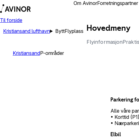
Reisende
Om Avinor
Forretningspartner
Til forside
Hovedmeny
Kristiansand lufthavn
Bytt
Flyplass
Flyinformasjon
Prakti
Kristiansand
P-områder
Parkering 
Alle våre pa
• Korttid (P1
• Nærparkerin
Elbil