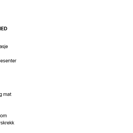
MED
s
asje
desenter
g mat
rom
yskrekk