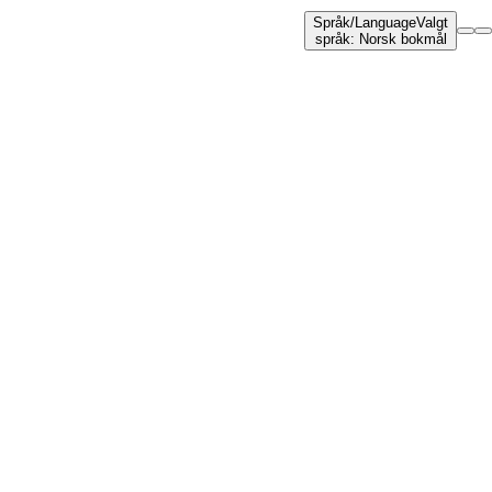
Språk
/
Language
Valgt
språk
:
Norsk bokmål