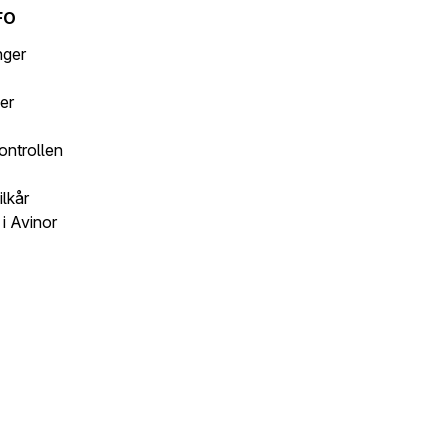
FO
inger
er
ontrollen
ilkår
i Avinor