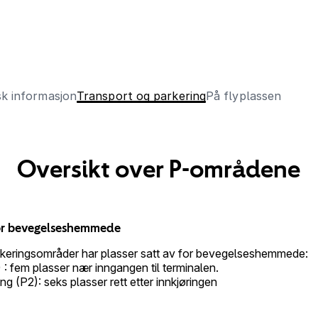
sk informasjon
Transport og parkering
På flyplassen
Oversikt over P-områdene
for bevegelseshemmede
rkeringsområder har plasser satt av for bevegelseshemmede:
) : fem plasser nær inngangen til terminalen.
g (P2): seks plasser rett etter innkjøringen