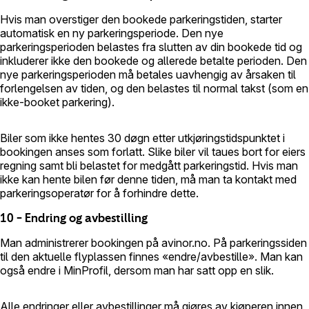
Hvis man overstiger den bookede parkeringstiden, starter
automatisk en ny parkeringsperiode. Den nye
parkeringsperioden belastes fra slutten av din bookede tid og
inkluderer ikke den bookede og allerede betalte perioden. Den
nye parkeringsperioden må betales uavhengig av årsaken til
forlengelsen av tiden, og den belastes til normal takst (som en
ikke-booket parkering).
Biler som ikke hentes 30 døgn etter utkjøringstidspunktet i
bookingen anses som forlatt. Slike biler vil taues bort for eiers
regning samt bli belastet for medgått parkeringstid. Hvis man
ikke kan hente bilen før denne tiden, må man ta kontakt med
parkeringsoperatør for å forhindre dette.
10 – Endring og avbestilling
Man administrerer bookingen på avinor.no. På parkeringssiden
til den aktuelle flyplassen finnes «endre/avbestille». Man kan
også endre i MinProfil, dersom man har satt opp en slik.
Alle endringer eller avbestillinger må gjøres av kjøperen innen