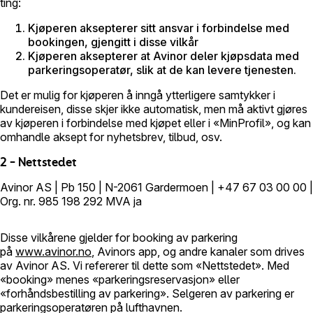
ting:
Kjøperen aksepterer sitt ansvar i forbindelse med
bookingen, gjengitt i disse vilkår
Kjøperen aksepterer at Avinor deler kjøpsdata med
parkeringsoperatør, slik at de kan levere tjenesten.
Det er mulig for kjøperen å inngå ytterligere samtykker i
kundereisen, disse skjer ikke automatisk, men må aktivt gjøres
av kjøperen i forbindelse med kjøpet eller i «MinProfil», og kan
omhandle aksept for nyhetsbrev, tilbud, osv.
2 – Nettstedet
Avinor AS | Pb 150 | N-2061 Gardermoen | +47 67 03 00 00 |
Org. nr. 985 198 292 MVA ja
Disse vilkårene gjelder for booking av parkering
på
www.avinor.no
, Avinors app, og andre kanaler som drives
av Avinor AS. Vi refererer til dette som «Nettstedet». Med
«booking» menes «parkeringsreservasjon» eller
«forhåndsbestilling av parkering». Selgeren av parkering er
parkeringsoperatøren på lufthavnen.