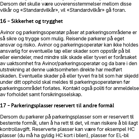
Dersom det skulle være uoverensstemmelser mellom disse
vilkår og «Standardvilkår», vil «Standardvilkår» gå foran.
16 – Sikkerhet og trygghet
Avinor og parkeringsoperatør påser at parkeringsområdene er
så sikre og trygge som mulig. Reisende parkerer på eget
ansvar og risiko. Avinor og parkeringsoperatør kan ikke holdes
ansvarlig for eventuelle tap eller skader som oppstår på bil
eller eiendeler, med mindre slik skade eller tyveri er forårsaket
av uaktsomhet fra Avinor/parkeringsoperatør og da bare i den
utstrekning at denne uaktsomheten direkte har medført
skaden. Eventuelle skader på eller tyveri fra bil som har skjedd
under ditt opphold skal meldes til parkeringsoperatøren før
parkeringsområdet forlates. Kontakt også politi for anmeldelse
av forholdet samt forsikringsselskap.
17 – Parkeringsplasser reservert til andre formål
Dersom du parkerer på parkeringsplasser som er reservert til
bestemte formål, uten å ha rett til det, vil man risikere å bli ilagt
kontrollavgift. Reserverte plasser kan være for eksempel HC
plasser (du må ha gyldig HC kort i bilen), plasser for EL-bil