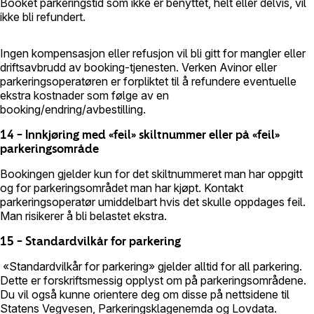
Booket parkeringstid som ikke er benyttet, helt eller delvis, vil
ikke bli refundert.
Ingen kompensasjon eller refusjon vil bli gitt for mangler eller
driftsavbrudd av booking-tjenesten. Verken Avinor eller
parkeringsoperatøren er forpliktet til å refundere eventuelle
ekstra kostnader som følge av en
booking/endring/avbestilling.
14 – Innkjøring med «feil» skiltnummer eller på «feil»
parkeringsområde
Bookingen gjelder kun for det skiltnummeret man har oppgitt
og for parkeringsområdet man har kjøpt. Kontakt
parkeringsoperatør umiddelbart hvis det skulle oppdages feil.
Man risikerer å bli belastet ekstra.
15 – Standardvilkår for parkering
«Standardvilkår for parkering» gjelder alltid for all parkering.
Dette er forskriftsmessig opplyst om på parkeringsområdene.
Du vil også kunne orientere deg om disse på nettsidene til
Statens Vegvesen, Parkeringsklagenemda og Lovdata.