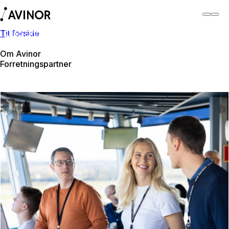
Til forside
Oslo lufthavn
Bytt
Flyplass
Reisende
Om Avinor
Forretningspartner