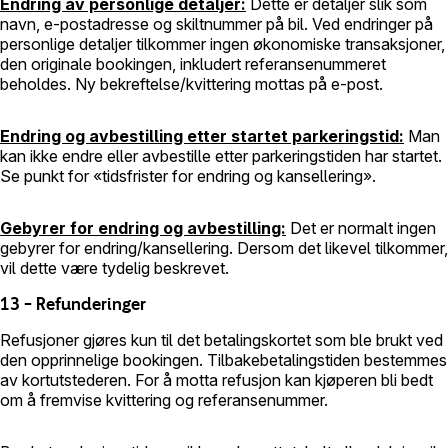
Endring av personlige detaljer:
Dette er detaljer slik som
navn, e-postadresse og skiltnummer på bil. Ved endringer på
personlige detaljer tilkommer ingen økonomiske transaksjoner,
den originale bookingen, inkludert referansenummeret
beholdes. Ny bekreftelse/kvittering mottas på e-post.
Endring og avbestilling etter startet parkeringstid:
Man
kan ikke endre eller avbestille etter parkeringstiden har startet.
Se punkt for «tidsfrister for endring og kansellering».
Gebyrer for endring og avbestilling:
Det er normalt ingen
gebyrer for endring/kansellering. Dersom det likevel tilkommer,
vil dette være tydelig beskrevet.
13 – Refunderinger
Refusjoner gjøres kun til det betalingskortet som ble brukt ved
den opprinnelige bookingen. Tilbakebetalingstiden bestemmes
av kortutstederen. For å motta refusjon kan kjøperen bli bedt
om å fremvise kvittering og referansenummer.