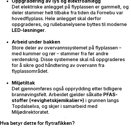
Oppgradering av lys og elektroanlegg
Det elektriske anlegget på flyplassen er gammelt, og
deler stammer helt tilbake fra tiden da Fornebu var
hovedflyplass. Hele anlegget skal derfor
oppgraderes, og rullebanelysene byttes til moderne
LED-løsninger
.
Arbeid under bakken
Store deler av overvannssystemet på flyplassen –
med kummer og rør – stammer fra før andre
verdenskrig. Disse systemene skal nå oppgraderes
for å sikre god håndtering av overvann fra
flyplassområdet.
Miljøtiltak
Det gjennomføres også opprydding etter tidligere
brannøvingsfelt. Arbeidet gjelder såkalte
PFAS-
stoffer («evighetskjemikalier»)
i grunnen langs
Topdalselva, og skjer i samarbeid med
Miljødirektoratet.
Hva betyr dette for flytrafikken?