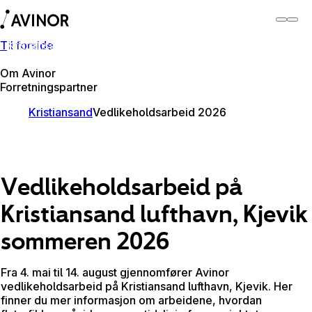
Til forside
Kristiansand lufthavn
Bytt
Flyplass
Reisende
Om Avinor
Forretningspartner
Kristiansand
Vedlikeholdsarbeid 2026
Vedlikeholdsarbeid på
Kristiansand lufthavn, Kjevik
sommeren 2026
Fra 4. mai til 14. august gjennomfører Avinor
vedlikeholdsarbeid på Kristiansand lufthavn, Kjevik. Her
finner du mer informasjon om arbeidene, hvordan