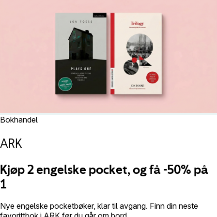
Bokhandel
ARK
Kjøp 2 engelske pocket, og få -50% på
1
Nye engelske pocketbøker, klar til avgang. Finn din neste
favorittbok i ARK før du går om bord.