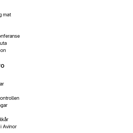
g mat
onferanse
uta
jon
FO
ar
kontrollen
ngar
lkår
i Avinor