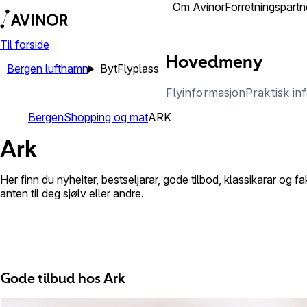
Lufthamner
Om Avinor
Forretningspartn
Til forside
Hovedmeny
Bergen lufthamn
Byt
Flyplass
Flyinformasjon
Praktisk in
Bergen
Shopping og mat
ARK
Ark
Her finn du nyheiter, bestseljarar, gode tilbod, klassikarar og
anten til deg sjølv eller andre.
Gode tilbud hos Ark