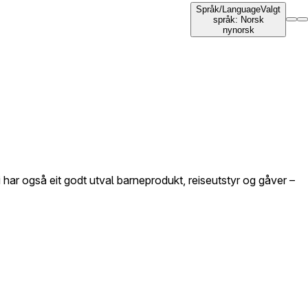
Språk
/
Language
Valgt
språk
:
Norsk
nynorsk
 har også eit godt utval barneprodukt, reiseutstyr og gåver –