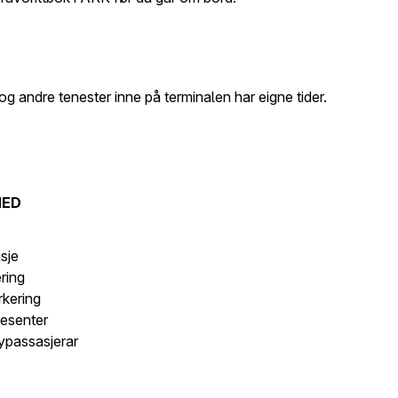
og andre tenester inne på terminalen har eigne tider.
MED
s
sje
ering
rkering
esenter
lypassasjerar