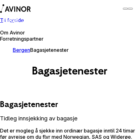
Til forside
Bergen lufthamn
Byt
Flyplass
Lufthamner
Om Avinor
Forretningspartner
Bergen
Bagasjetenester
Bagasjetenester
Bagasjetenester
Tidleg innsjekking av bagasje
Det er mogleg å sjekke inn ordinær bagasje inntil 24 timar
før avreise om du flyr med Norwegian, SAS og Widerøe.