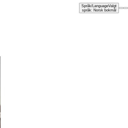
Språk
/
Language
Valgt
språk
:
Norsk bokmål