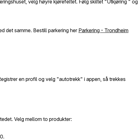
ingshuset, velg høyre kjørefeltet. Følg skiltet "Utkjøring " og
med det samme. Bestill parkering her
Parkering - Trondheim
egistrer en profil og velg "autotrekk" i appen, så trekkes
stedet. Velg mellom to produkter:
10.