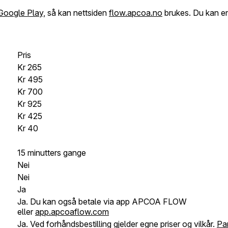
Google Play,
så kan nettsiden
flow.apcoa.no
brukes. Du kan en
Pris
Kr
265
Kr 495
Kr 700
Kr 925
Kr 425
Kr 40
15 minutters gange
Nei
Nei
Ja
Ja. Du kan også betale via app APCOA FLOW
eller
app.apcoaflow.com
Ja. Ved forhåndsbestilling gjelder egne priser og vilkår.
Par