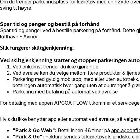
Om du trenger parkeringsplass for kjøretøy med en høyde over 2,1
sving til høyre.
Spar tid og penger og bestill på forhånd
Spar tid og penger ved å bestille parkering på forhånd. Dette g
lufthavn - Avinor
.
Slik fungerer skiltgjenkjenning:
Ved skiltgjenkjenning starter og stopper parkeringen auto
Ved ankomst trenger du ikke gjøre noe
Ved avreise kan du velge mellom flere produkter & tjenes
Parkering med gyldig mobilapp, med eller uten autotre
betalingen automatisk hver gang uten at du trenger å gjør
Parkering med betaling på automat ved avreise
For betaling med appen APCOA FLOW tilkommer et servicegeby
Hvis du ikke benytter app eller automat ved avreise, så velger
"Park & Go Web":
Betal innen 48 timer på
app.apcoaf
"Park & Go":
Faktura sendes til kjøretøyets juridiske ei