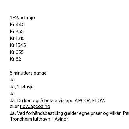
1.-2. etasje
Kr
440
Kr
855
Kr
1215
Kr
1545
Kr
655
Kr
62
5 minutters gange
Ja
Ja, 1. etasje
Ja
Ja. Du kan også betale via app APCOA FLOW
eller
flow.apcoa.no
J
a. Ved forhåndsbestilling gjelder egne priser og vilkår.
Par
Trondheim lufthavn - Avinor