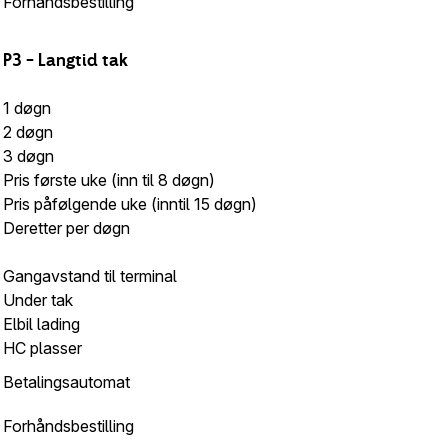
Forhåndsbestilling
P3
–
Langtid
tak
1 døgn
2 døgn
3 døgn
Pris første uke (inn til 8 døgn)
Pris påfølgende uke (inntil 15 døgn)
Deretter per døgn
Gangavstand til terminal
Under tak
Elbil lading
HC plasser
Betalingsautomat
Forhåndsbestilling