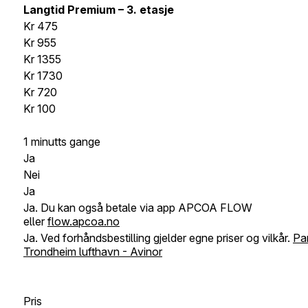
Langtid
Premium – 3. etasje
Kr 4
75
Kr
955
Kr
1355
Kr
1730
Kr
720
Kr
100
1 minutts gange
Ja
Nei
Ja
Ja. Du kan også betale via app APCOA FLOW
eller
flow.apcoa.no
J
a. Ved forhåndsbestilling gjelder egne priser og vilkår.
Par
Trondheim lufthavn - Avinor
Pris