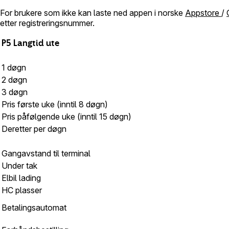
For brukere som ikke kan laste ned appen i norske
Appstore
/
etter registreringsnummer.
P
5
Langtid
ute
1 døgn
2 døgn
3 døgn
Pris første uke (inntil 8 døgn)
Pris påfølgende uke (inntil 15 døgn)
Deretter per døgn
Gangavstand til terminal
Under tak
Elbil lading
HC plasser
Betalingsautomat