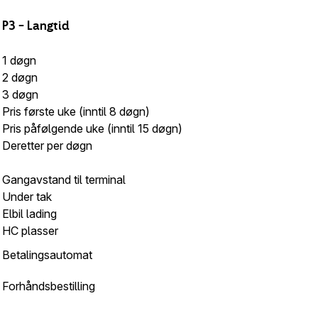
P3
–
Langtid
1 døgn
2 døgn
3 døgn
Pris første uke (inntil 8 døgn)
Pris påfølgende uke (inntil 15 døgn)
Deretter per døgn
Gangavstand til terminal
Under tak
Elbil lading
HC plasser
Betalingsautomat
Forhåndsbestilling