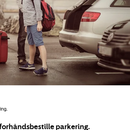
ing.
forhåndsbestille parkering.