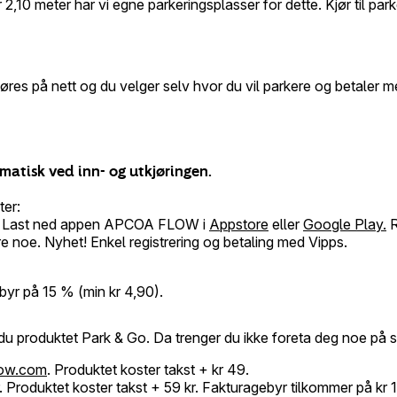
0 meter har vi egne parkeringsplasser for dette. Kjør til parker
jøres på nett og du velger selv hvor du vil parkere og betaler 
matisk ved inn- og utkjøringen.
ter:
kk. Last ned appen APCOA FLOW i
Appstore
eller
Google Play.
R
e noe. Nyhet! Enkel registrering og betaling med Vipps.
r på 15 % (min kr 4,90).
 du produktet Park & Go. Da trenger du ikke foreta deg noe på 
low.com
. Produktet koster takst + kr 49.
er. Produktet koster takst + 59 kr. Fakturagebyr tilkommer på kr 