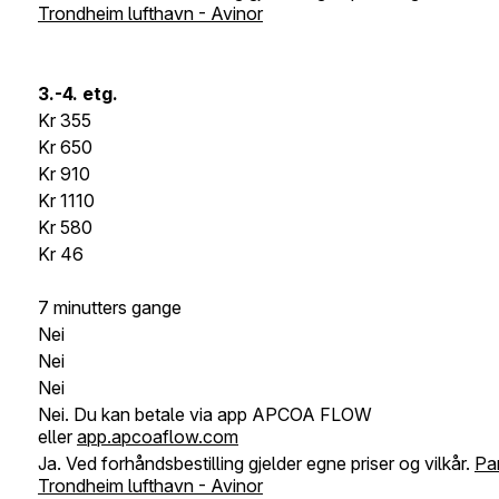
Trondheim lufthavn - Avinor
3.-4.
etg
.
Kr
355
Kr 650
Kr 910
Kr 1110
Kr 580
Kr 46
7 minutters gange
Nei
Nei
Nei
Nei. Du kan betale via app APCOA FLOW
eller
app.apcoaflow.com
J
a. Ved forhåndsbestilling gjelder egne priser og vilkår.
Par
Trondheim lufthavn - Avinor