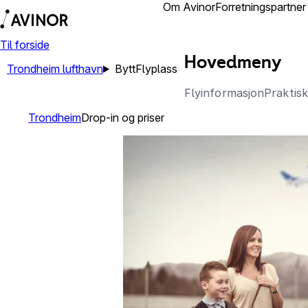
Reisende
Om Avinor
Forretningspartner
Til forside
Hovedmeny
Trondheim lufthavn
Bytt
Flyplass
Flyinformasjon
Praktis
Trondheim
Drop-in og priser