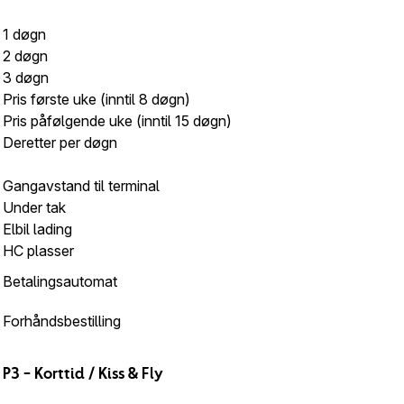
1 døgn
2 døgn
3 døgn
Pris første uke (inntil 8 døgn)
Pris påfølgende uke (inntil 15 døgn)
Deretter per døgn
Gangavstand til terminal
Under tak
Elbil lading
HC plasser
Betalingsautomat
Forhåndsbestilling
P3
–
Korttid / Kiss & Fly