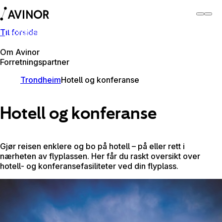
Til forside
Trondheim lufthavn
Bytt
Flyplass
Reisende
Om Avinor
Forretningspartner
Trondheim
Hotell og konferanse
Hotell og konferanse
Gjør reisen enklere og bo på hotell – på eller rett i
nærheten av flyplassen. Her får du raskt oversikt over
hotell- og konferansefasiliteter ved din flyplass.