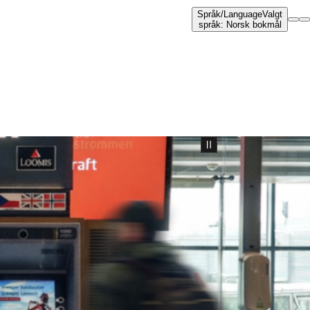
Språk
/
Language
Valgt
språk
:
Norsk bokmål