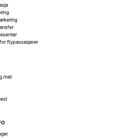
asje
ering
arkering
ansfer
desenter
for flypassasjerer
g mat
rest
d
FO
inger