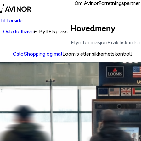
Reisende
Om Avinor
Forretningspartner
Til forside
Hovedmeny
Oslo lufthavn
Bytt
Flyplass
Flyinformasjon
Praktisk info
Oslo
Shopping og mat
Loomis etter sikkerhetskontroll