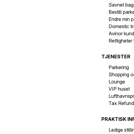
Savnet bag
Bestill park
Endre min p
Domestic tr
Avinor kun
Rettigheter 
TJENESTER
Parkering
Shopping o
Lounge
VIP huset
Lufthavnsp
Tax Refun
PRAKTISK IN
Ledige still