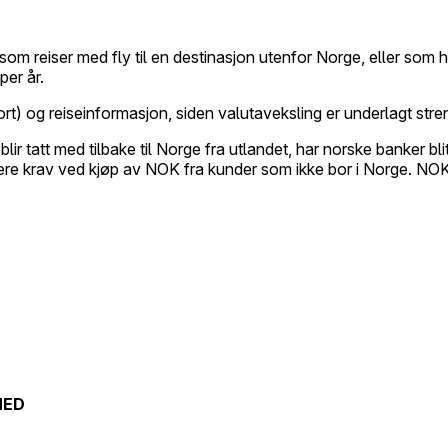
 som reiser med fly til en destinasjon utenfor Norge, eller so
er år.
kort) og reiseinformasjon, siden valutaveksling er underlagt stre
ir tatt med tilbake til Norge fra utlandet, har norske banker bli
engere krav ved kjøp av NOK fra kunder som ikke bor i Norge. 
MED
s