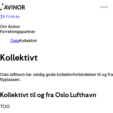
Til forside
Oslo lufthavn
Bytt
Flyplass
Reisende
Om Avinor
Forretningspartner
Oslo
Kollektivt
Kollektivt
Oslo lufthavn har veldig gode kollektivforbindelser til og fra
flyplassen.
Kollektivt til og fra Oslo Lufthavn
TOG