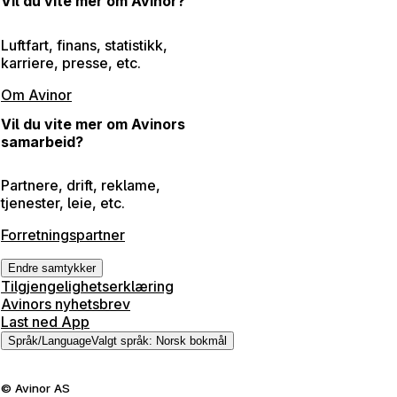
Vil du vite mer om Avinor?
Luftfart, finans, statistikk,
karriere, presse, etc.
Om Avinor
Vil du vite mer om Avinors
samarbeid?
Partnere, drift, reklame,
tjenester, leie, etc.
Forretningspartner
Endre samtykker
Tilgjengelighetserklæring
Avinors nyhetsbrev
Last ned App
Språk
/
Language
Valgt språk
:
Norsk bokmål
©
Avinor AS