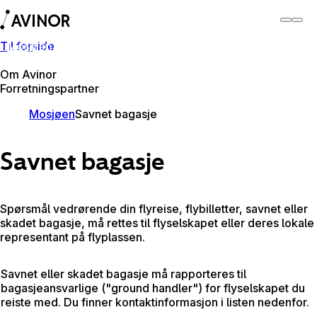
Til forside
Mosjøen lufthavn
Bytt
Flyplass
Reisende
Om Avinor
Forretningspartner
Mosjøen
Savnet bagasje
Savnet bagasje
Spørsmål vedrørende din flyreise, flybilletter, savnet eller
skadet bagasje, må rettes til flyselskapet eller deres lokale
representant på flyplassen.
Savnet eller skadet bagasje må rapporteres til
bagasjeansvarlige ("ground handler") for flyselskapet du
reiste med. Du finner kontaktinformasjon i listen nedenfor.