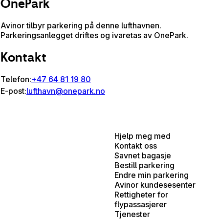
OnePark
Avinor tilbyr parkering på denne lufthavnen.
Parkeringsanlegget driftes og ivaretas av OnePark.
Kontakt
Telefon:
+47 64 81 19 80
E-post:
lufthavn@onepark.no
Hjelp meg med
Kontakt oss
Savnet bagasje
Bestill parkering
Endre min parkering
Avinor kundesesenter
Rettigheter for
flypassasjerer
Tjenester