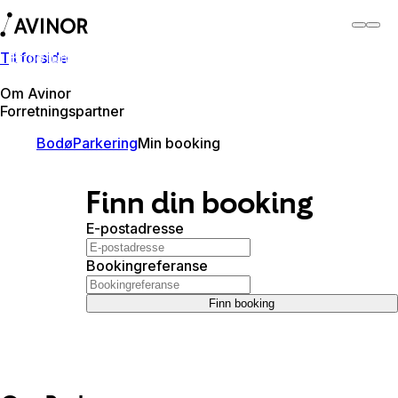
Til forside
Bodø lufthavn
Bytt
Flyplass
Reisende
Om Avinor
Forretningspartner
Bodø
Parkering
Min booking
Finn din booking
E-postadresse
Bookingreferanse
Finn booking