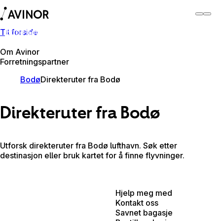
Til forside
Bodø lufthavn
Bytt
Flyplass
Reisende
Om Avinor
Forretningspartner
Bodø
Direkteruter fra Bodø
Direkteruter fra Bodø
Utforsk direkteruter fra Bodø lufthavn. Søk etter
destinasjon eller bruk kartet for å finne flyvninger.
Hjelp meg med
Kontakt oss
Savnet bagasje