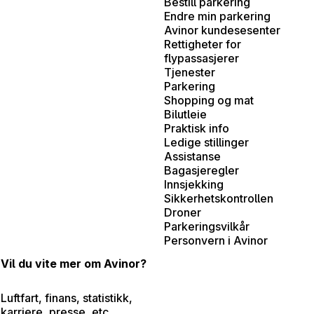
Bestill parkering
Endre min parkering
Avinor kundesesenter
Rettigheter for
flypassasjerer
Tjenester
Parkering
Shopping og mat
Bilutleie
Praktisk info
Ledige stillinger
Assistanse
Bagasjeregler
Innsjekking
Sikkerhetskontrollen
Droner
Parkeringsvilkår
Personvern i Avinor
Vil du vite mer om Avinor?
Luftfart, finans, statistikk,
karriere, presse, etc.