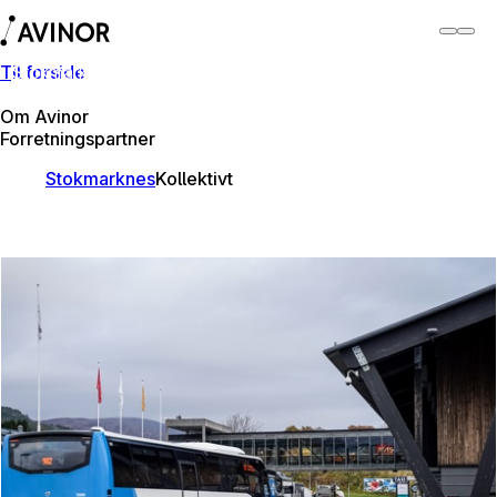
Til forside
Stokmarknes lufthavn
Bytt
Flyplass
Reisende
Om Avinor
Forretningspartner
Stokmarknes
Kollektivt