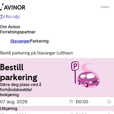
Til forside
Stavanger lufthavn
Bytt
Flyplass
Reisende
Om Avinor
Forretningspartner
Stavanger
Parkering
Bestill parkering på Stavanger Lufthavn
Bestill
parkering
Sikre deg plass ved å
forhåndsbestille!
Innkjøring
Utkjøring