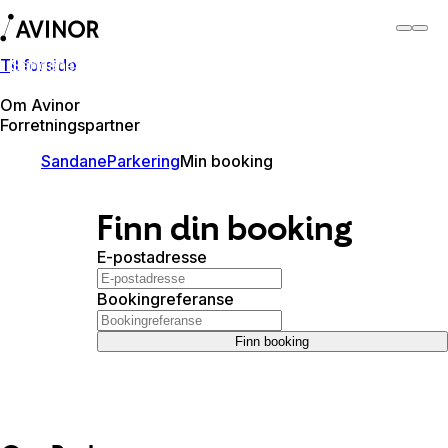
Til forside
Sandane lufthamn
Bytt
Flyplass
Reisende
Om Avinor
Forretningspartner
Sandane
Parkering
Min booking
Finn din booking
E-postadresse
Bookingreferanse
Finn booking