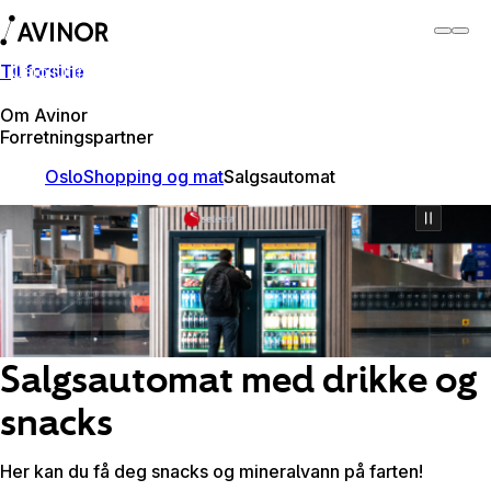
Til forside
Oslo lufthavn
Bytt
Flyplass
Reisende
Om Avinor
Forretningspartner
Oslo
Shopping og mat
Salgsautomat
Salgsautomat med drikke og
snacks
Her kan du få deg snacks og mineralvann på farten!