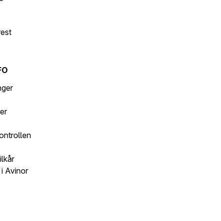
rest
d
FO
inger
er
ontrollen
ilkår
i Avinor