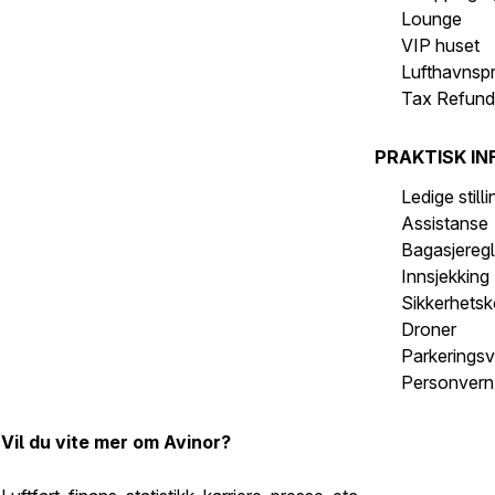
Lounge
VIP huset
Lufthavnsp
Tax Refun
PRAKTISK IN
Ledige still
Assistanse
Bagasjeregl
Innsjekking
Sikkerhetsk
Droner
Parkeringsv
Personvern 
Vil du vite mer om Avinor?