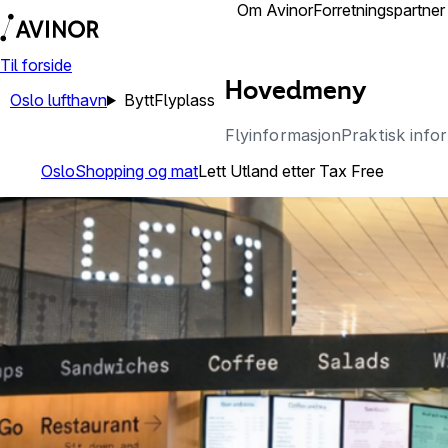
Reisende
Om Avinor
Forretningspartner
Til forside
Hovedmeny
Oslo lufthavn
Bytt
Flyplass
Flyinformasjon
Praktisk info
Oslo
Shopping og mat
Lett Utland etter Tax Free