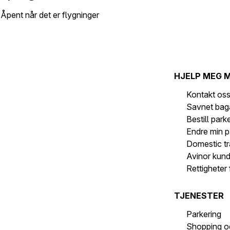
Åpent når det er flygninger
HJELP MEG 
Kontakt os
Savnet bag
Bestill park
Endre min p
Domestic tr
Avinor kun
Rettigheter 
TJENESTER
Parkering
Shopping o