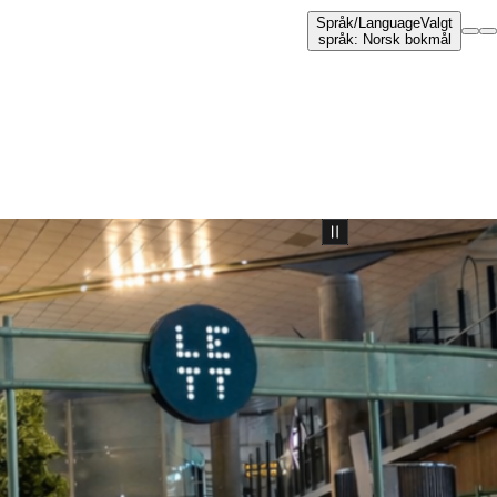
Språk
/
Language
Valgt
språk
:
Norsk bokmål