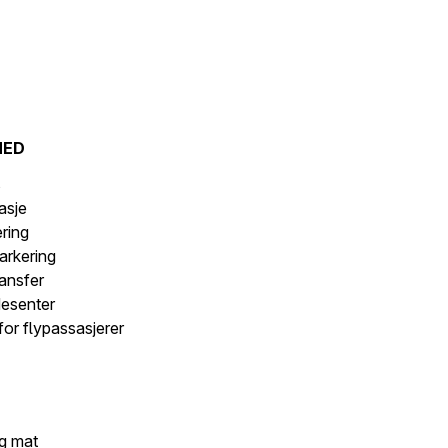
MED
s
asje
ering
arkering
ansfer
desenter
for flypassasjerer
g mat