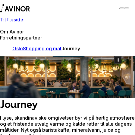
Til forside
Oslo lufthavn
Bytt
Flyplass
Reisende
Om Avinor
Forretningspartner
Oslo
Shopping og mat
Journey
Journey
I lyse, skandinaviske omgivelser byr vi på herlig atmosfære
og et fristende utvalg varme og kalde retter til alle dagens
måltider. Nyt også baristakaffe, mineralvann, juice og