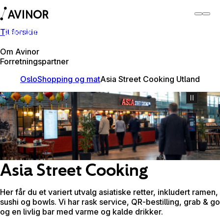
Til forside
Oslo lufthavn
Bytt
Flyplass
Reisende
Om Avinor
Forretningspartner
Oslo
Shopping og mat
Asia Street Cooking Utland
Asia Street Cooking
Her får du et variert utvalg asiatiske retter, inkludert ramen,
sushi og bowls. Vi har rask service, QR-bestilling, grab & go
og en livlig bar med varme og kalde drikker.