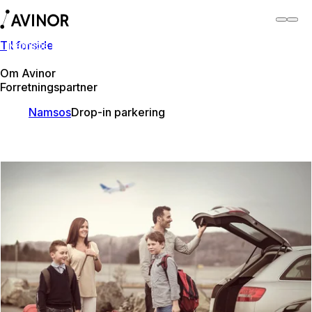
Til forside
Namsos lufthavn
Bytt
Flyplass
Reisende
Om Avinor
Forretningspartner
Namsos
Drop-in parkering