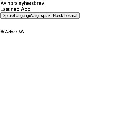
Avinors nyhetsbrev
Last ned App
Språk
/
Language
Valgt språk
:
Norsk bokmål
©
Avinor AS