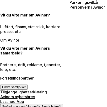
Parkeringsvilkår
Personvern i Avinor
Vil du vite mer om Avinor?
Luftfart, finans, statistikk, karriere,
presse, etc.
Om Avinor
Vil du vite mer om Avinors
samarbeid?
Partnere, drift, reklame, tjenester,
leie, etc.
Forretningspartner
Endre samtykker
Tilgjengelighetserklæring
Avinors nyhetsbrev
Last ned App
Språk
/
Language
Valgt språk
:
Norsk bokmål