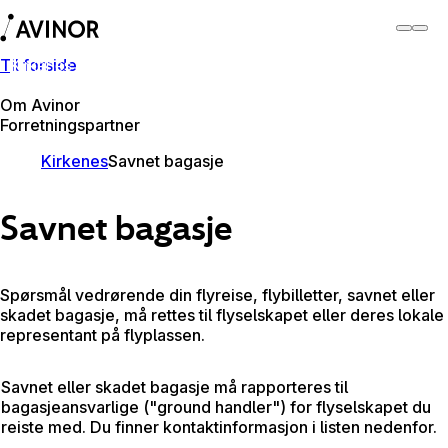
Til forside
Kirkenes lufthavn
Bytt
Flyplass
Reisende
Om Avinor
Forretningspartner
Kirkenes
Savnet bagasje
Savnet bagasje
Spørsmål vedrørende din flyreise, flybilletter, savnet eller
skadet bagasje, må rettes til flyselskapet eller deres lokale
representant på flyplassen.
Savnet eller skadet bagasje må rapporteres til
bagasjeansvarlige ("ground handler") for flyselskapet du
reiste med. Du finner kontaktinformasjon i listen nedenfor.