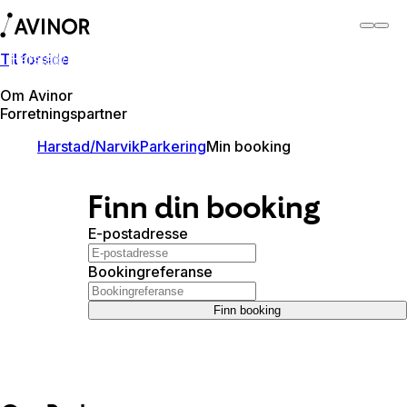
Til forside
Harstad/Narvik lufthavn
Bytt
Flyplass
Reisende
Om Avinor
Forretningspartner
Harstad/Narvik
Parkering
Min booking
Finn din booking
E-postadresse
Bookingreferanse
Finn booking