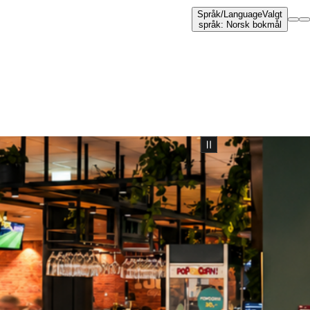
Språk
/
Language
Valgt
språk
:
Norsk bokmål