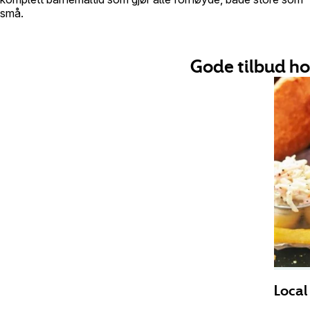
små.
Gode tilbud ho
Local