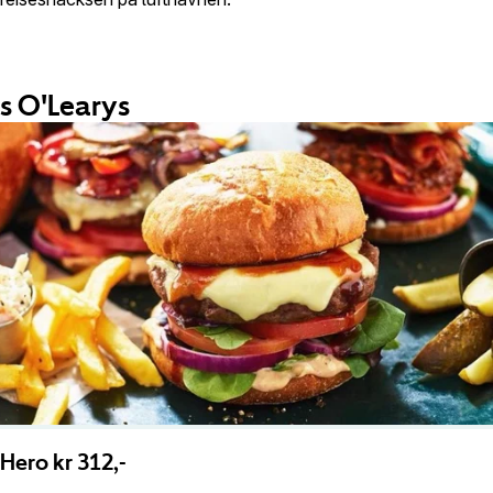
s O'Learys
 Hero kr 312,-