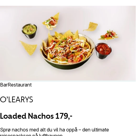
Bar
Restaurant
O’LEARYS
Loaded Nachos 179,-
Sprø nachos med alt du vil ha oppå – den ultimate
reisesnacksen på lufthavnen.