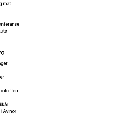
g mat
onferanse
luta
FO
inger
er
ontrollen
ilkår
i Avinor