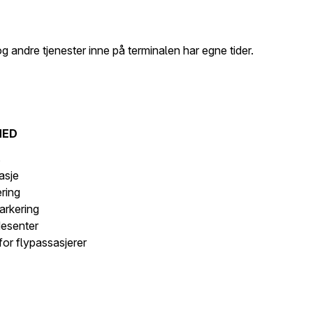
g andre tjenester inne på terminalen har egne tider.
MED
s
asje
ering
arkering
desenter
for flypassasjerer