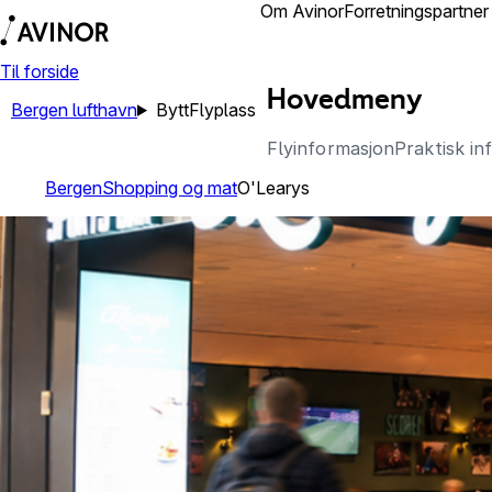
Reisende
Om Avinor
Forretningspartner
Til forside
Hovedmeny
Bergen lufthavn
Bytt
Flyplass
Flyinformasjon
Praktisk in
Bergen
Shopping og mat
O'Learys