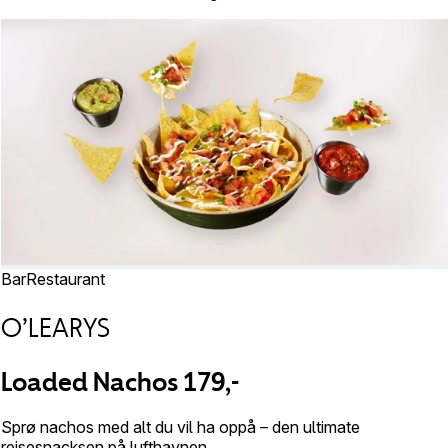
Bar
Restaurant
O’LEARYS
Loaded Nachos 179,-
Sprø nachos med alt du vil ha oppå – den ultimate
reisesnacksen på lufthavnen.