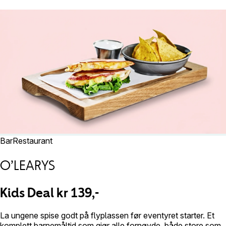
Bar
Restaurant
O’LEARYS
Kids Deal kr 139,-
La ungene spise godt på flyplassen før eventyret starter. Et
komplett barnemåltid som gjør alle fornøyde, både store som