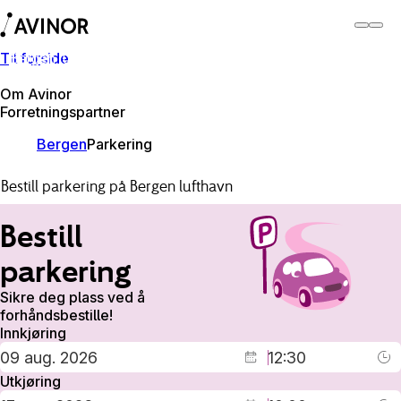
Til forside
Bergen lufthavn
Bytt
Flyplass
Reisende
Om Avinor
Forretningspartner
Bergen
Parkering
Bestill parkering på Bergen lufthavn
Bestill
parkering
Sikre deg plass ved å
forhåndsbestille!
Innkjøring
Utkjøring