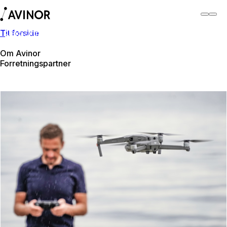
Til forside
Oslo lufthavn
Bytt
Flyplass
Reisende
Om Avinor
Forretningspartner