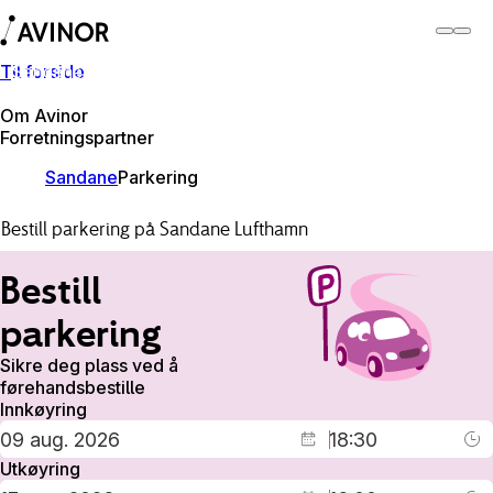
Til forside
Sandane lufthamn
Byt
Flyplass
Lufthamner
Om Avinor
Forretningspartner
Sandane
Parkering
Bestill parkering på Sandane Lufthamn
Bestill
parkering
Sikre deg plass ved å
førehandsbestille
Innkøyring
Utkøyring