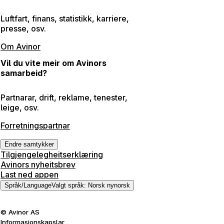
Luftfart, finans, statistikk, karriere,
presse, osv.
Om Avinor
Vil du vite meir om Avinors
samarbeid?
Partnarar, drift, reklame, tenester,
leige, osv.
Forretningspartnar
Endre samtykker
Tilgjengelegheitserklæring
Avinors nyheitsbrev
Last ned appen
Språk
/
Language
Valgt språk
:
Norsk nynorsk
©
Avinor AS
Informasjonskapslar