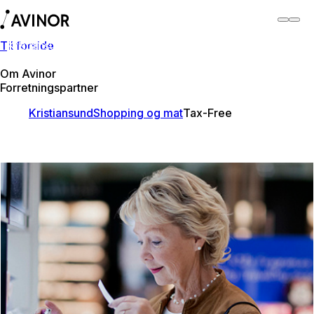
Til forside
Kristiansund lufthamn
Byt
Flyplass
Lufthamner
Om Avinor
Forretningspartner
Kristiansund
Shopping og mat
Tax-Free