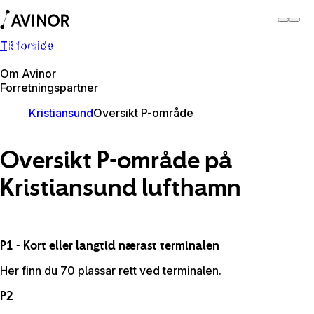
Til forside
Kristiansund lufthamn
Byt
Flyplass
Lufthamner
Om Avinor
Forretningspartner
Kristiansund
Oversikt P-område
Oversikt P-område på
Kristiansund lufthamn
P1 - Kort eller langtid nærast terminalen
Her finn du 70 plassar rett ved terminalen.
P2