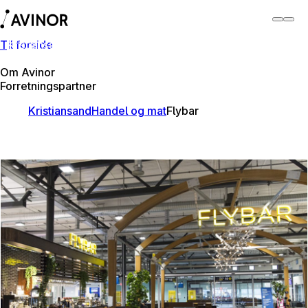
Til forside
Kristiansand lufthamn
Byt
Flyplass
Lufthamner
Om Avinor
Forretningspartner
Kristiansand
Handel og mat
Flybar