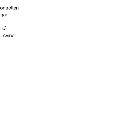
kontrollen
ngar
lkår
i Avinor