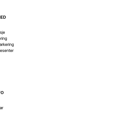
MED
s
sje
ering
arkering
esenter
FO
ar