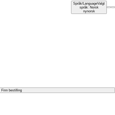
Språk
/
Language
Valgt
språk
:
Norsk
nynorsk
Finn bestilling