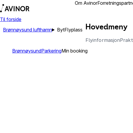
Lufthamner
Om Avinor
Forretningspartn
Til forside
Hovedmeny
Brønnøysund lufthamn
Byt
Flyplass
Flyinformasjon
Prakt
Brønnøysund
Parkering
Min booking