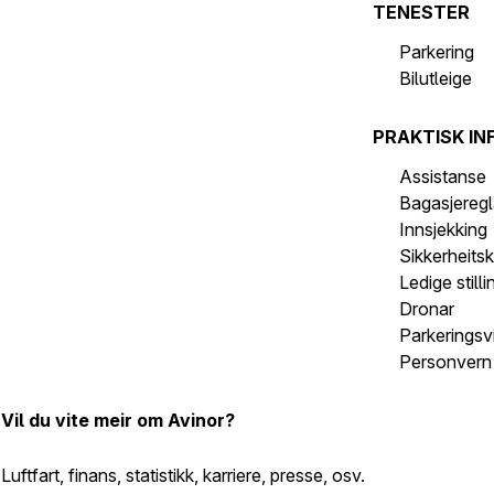
TENESTER
Parkering
Bilutleige
PRAKTISK IN
Assistanse
Bagasjeregl
Innsjekking
Sikkerheits
Ledige stilli
Dronar
Parkeringsvi
Personvern 
Vil du vite meir om Avinor?
Luftfart, finans, statistikk, karriere, presse, osv.