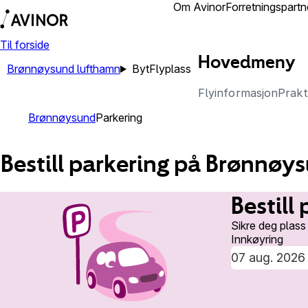
Lufthamner
Om Avinor
Forretningspartn
Til forside
Hovedmeny
Brønnøysund lufthamn
Byt
Flyplass
Flyinformasjon
Prakt
Brønnøysund
Parkering
Bestill parkering på Brønnø
Bestill
Sikre deg plass
Innkøyring