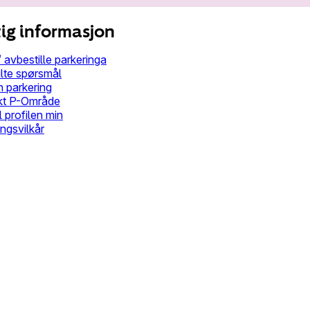
ig informasjon
 avbestille parkeringa
ilte spørsmål
n parkering
kt P-Område
il profilen min
ngsvilkår