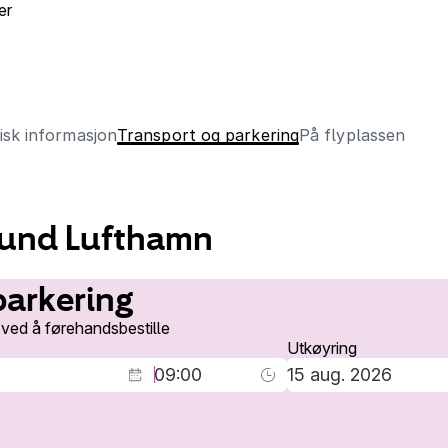
er
isk informasjon
Transport og parkering
På flyplassen
ysund Lufthamn
 parkering
 ved å førehandsbestille
Utkøyring