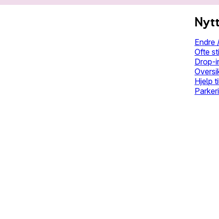
Nytt
Endre /
Ofte st
Drop-i
Oversi
Hjelp t
Parkeri