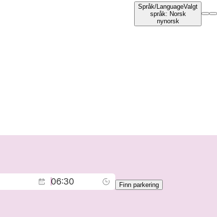
Språk
/
Language
Valgt
språk
:
Norsk
nynorsk
Finn parkering