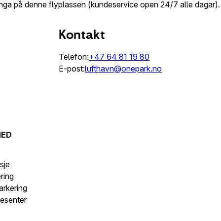
inga på denne flyplassen (kundeservice open 24/7 alle dagar).
Kontakt
Telefon:
+47 64 81 19 80
E-post:
lufthavn@onepark.no
MED
s
sje
ering
arkering
esenter