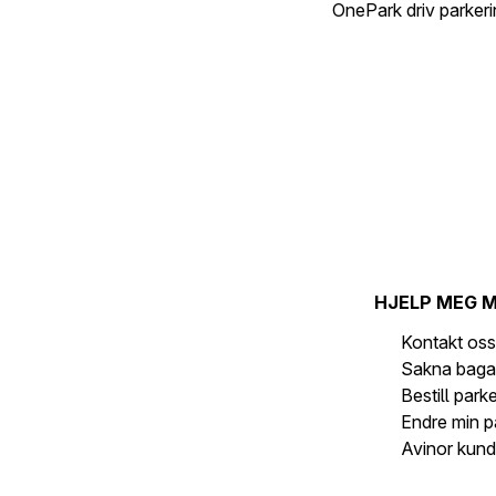
OnePark driv parker
HJELP MEG 
Kontakt os
Sakna baga
Bestill park
Endre min p
Avinor kund