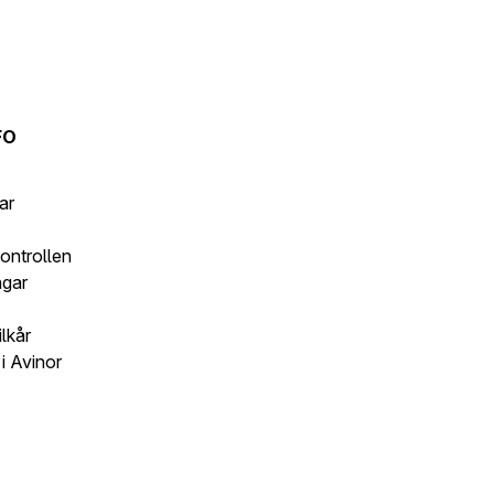
FO
ar
kontrollen
ngar
lkår
i Avinor