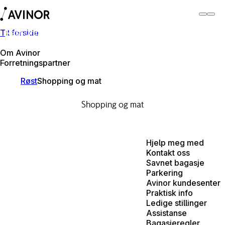
Til forside
Røst lufthavn
Bytt
Flyplass
Reisende
Om Avinor
Forretningspartner
Røst
Shopping og mat
Shopping og mat
Hjelp meg med
Kontakt oss
Savnet bagasje
Parkering
Avinor kundesenter
Praktisk info
Ledige stillinger
Assistanse
Bagasjeregler