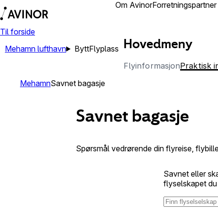
Reisende
Om Avinor
Forretningspartner
Til forside
Hovedmeny
Mehamn lufthavn
Bytt
Flyplass
Flyinformasjon
Praktisk 
Mehamn
Savnet bagasje
Savnet bagasje
Spørsmål vedrørende din flyreise, flybille
Savnet eller sk
flyselskapet du