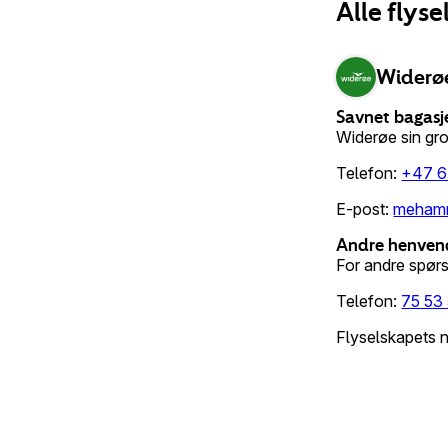
Alle flys
Widerø
Savnet bagasj
Widerøe sin gr
Telefon
:
+47 6
E-post
:
meham
Andre henven
For andre spørs
Telefon
:
75 53
Flyselskapets n