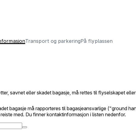
informasjon
Transport og parkering
På flyplassen
tter, savnet eller skadet bagasje, må rettes til flyselskapet ell
adet bagasje må rapporteres til bagasjeansvarlige ("ground han
 reiste med. Du finner kontaktinformasjon i listen nedenfor.