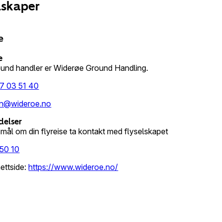
elskaper
e
e
ound handler er Widerøe Ground Handling.
7 03 51 40
n@wideroe.no
delser
mål om din flyreise ta kontakt med flyselskapet
 50 10
ettside
:
https://www.wideroe.no/