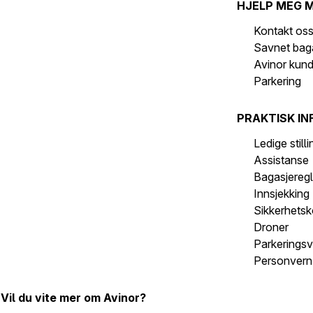
HJELP MEG 
Kontakt os
Savnet bag
Avinor kun
Parkering
PRAKTISK IN
Ledige still
Assistanse
Bagasjeregl
Innsjekking
Sikkerhetsk
Droner
Parkeringsv
Personvern 
Vil du vite mer om Avinor?