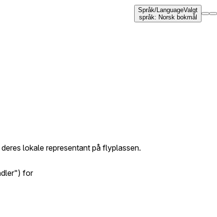
Språk
/
Language
Valgt
språk
:
Norsk bokmål
er deres lokale representant på flyplassen.
dler") for