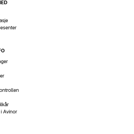
MED
s
asje
desenter
FO
inger
er
ontrollen
ilkår
i Avinor