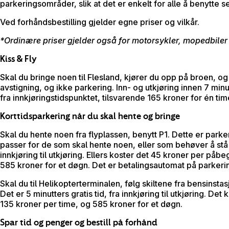
parkeringsområder, slik at det er enkelt for alle å benytte se
Ved forhåndsbestilling gjelder egne priser og vilkår.
*Ordinære priser gjelder også for motorsykler, mopedbile
Kiss & Fly
Skal du bringe noen til Flesland, kjører du opp på broen, og
avstigning, og ikke parkering. Inn- og utkjøring innen 7 minu
fra innkjøringstidspunktet, tilsvarende 165 kroner for én tim
Korttidsparkering når du skal hente og bringe
Skal du hente noen fra flyplassen, benytt P1. Dette er par
passer for de som skal hente noen, eller som behøver å stå p
innkjøring til utkjøring.
Ellers koster det 45 kroner per påbeg
585 kroner for et døgn. Det er betalingsautomat på parker
Skal du til Helikopterterminalen, følg skiltene fra bensinsta
Det er 5 minutters gratis tid, fra innkjøring til utkjøring. D
135 kroner per time, og 585 kroner for et døgn.
Spar tid og penger og bestill på forhånd