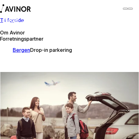
Til forside
Bergen lufthavn
Bytt
Flyplass
Reisende
Om Avinor
Forretningspartner
Bergen
Drop-in parkering