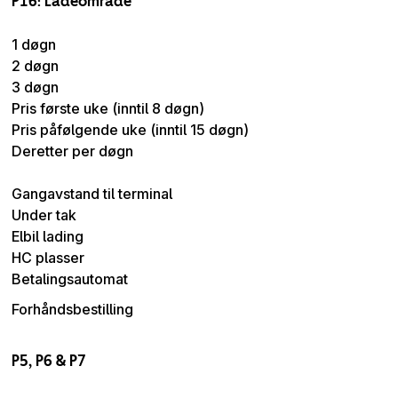
P16: Ladeområde
1 døgn
2 døgn
3 døgn
Pris første uke (inntil 8 døgn)
Pris påfølgende uke (inntil 15 døgn)
Deretter per døgn
Gangavstand til terminal
Under tak
Elbil lading
HC plasser
Betalingsautomat
Forhåndsbestilling
P5, P6 & P7