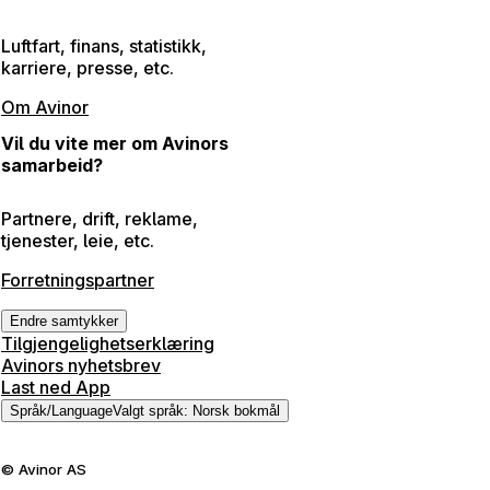
Luftfart, finans, statistikk,
karriere, presse, etc.
Om Avinor
Vil du vite mer om Avinors
samarbeid?
Partnere, drift, reklame,
tjenester, leie, etc.
Forretningspartner
Endre samtykker
Tilgjengelighetserklæring
Avinors nyhetsbrev
Last ned App
Språk
/
Language
Valgt språk
:
Norsk bokmål
©
Avinor AS