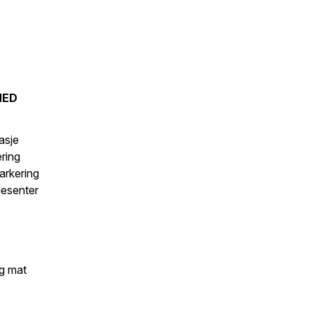
MED
s
asje
ering
arkering
desenter
g mat