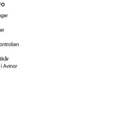
FO
inger
er
ontrollen
ilkår
i Avinor