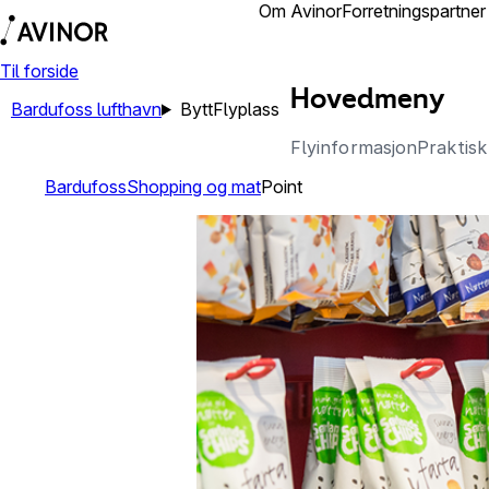
Reisende
Om Avinor
Forretningspartner
Til forside
Hovedmeny
Bardufoss lufthavn
Bytt
Flyplass
Flyinformasjon
Praktisk
Bardufoss
Shopping og mat
Point