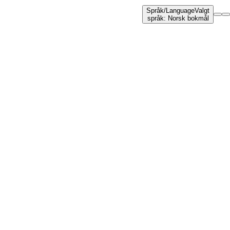
Språk
/
Language
Valgt
språk
:
Norsk bokmål