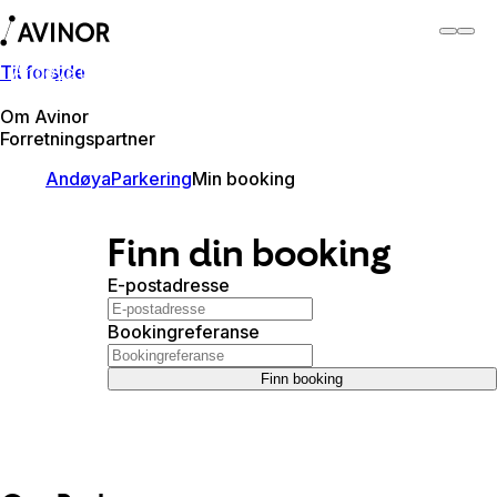
Til forside
Andøya lufthavn
Bytt
Flyplass
Reisende
Om Avinor
Forretningspartner
Andøya
Parkering
Min booking
Finn din booking
E-postadresse
Bookingreferanse
Finn booking