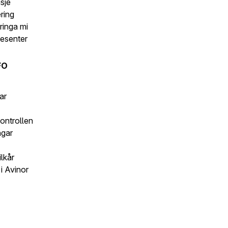
sje
ering
ringa mi
esenter
FO
ar
kontrollen
ngar
lkår
i Avinor