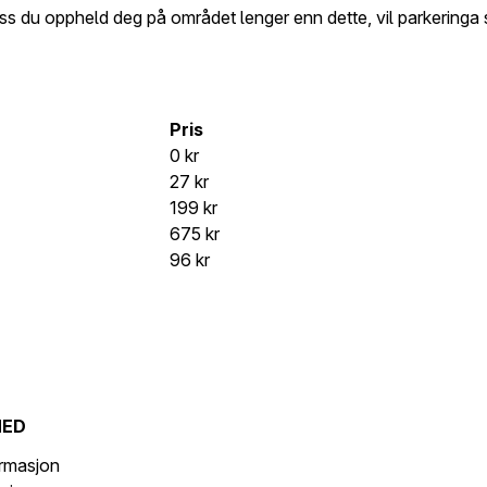
iss du oppheld deg på området lenger enn dette, vil parkeringa 
Pris
0 kr
27 kr
199 kr
675 kr
96 kr
MED
ormasjon