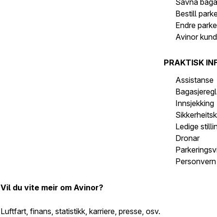
Savna baga
Bestill park
Endre parke
Avinor kund
PRAKTISK IN
Assistanse
Bagasjeregl
Innsjekking
Sikkerheits
Ledige stilli
Dronar
Parkeringsvi
Personvern 
Vil du vite meir om Avinor?
Luftfart, finans, statistikk, karriere, presse, osv.