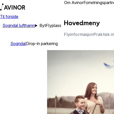
Lufthamner
Om Avinor
Forretningspartn
Til forside
Hovedmeny
Sogndal lufthamn
Byt
Flyplass
Flyinformasjon
Praktisk i
Sogndal
Drop-in parkering