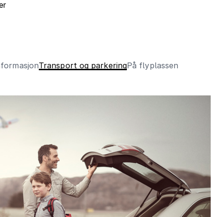
er
nformasjon
Transport og parkering
På flyplassen