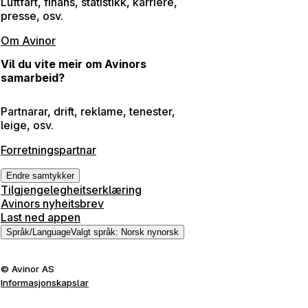
Luftfart, finans, statistikk, karriere,
presse, osv.
Om Avinor
Vil du vite meir om Avinors
samarbeid?
Partnarar, drift, reklame, tenester,
leige, osv.
Forretningspartnar
Endre samtykker
Tilgjengelegheitserklæring
Avinors nyheitsbrev
Last ned appen
Språk
/
Language
Valgt språk
:
Norsk nynorsk
©
Avinor AS
Informasjonskapslar