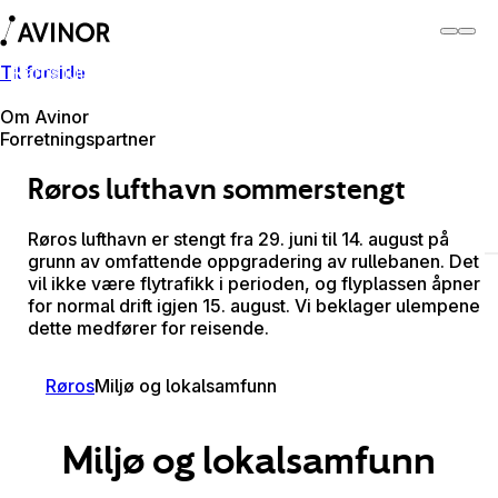
Til forside
Røros lufthamn
Byt
Flyplass
Lufthamner
Om Avinor
Forretningspartner
Røros lufthavn sommerstengt
Røros lufthavn er stengt fra 29. juni til 14. august på
grunn av omfattende oppgradering av rullebanen. Det
vil ikke være flytrafikk i perioden, og flyplassen åpner
for normal drift igjen 15. august. Vi beklager ulempene
dette medfører for reisende.
Røros
Miljø og lokalsamfunn
Miljø og lokalsamfunn