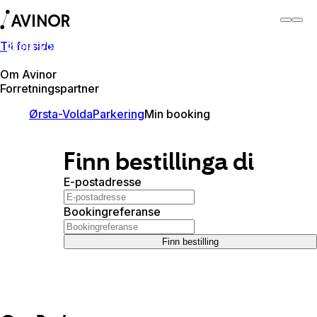
Til forside
Ørsta-Volda lufthamn
Byt
Flyplass
Lufthamner
Om Avinor
Forretningspartner
Ørsta-Volda
Parkering
Min booking
Finn bestillinga di
E-postadresse
Bookingreferanse
Finn bestilling