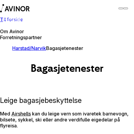
Til forside
Harstad/Narvik lufthamn
Byt
Flyplass
Lufthamner
Om Avinor
Forretningspartner
Harstad/Narvik
Bagasjetenester
Bagasjetenester
Leige bagasjebeskyttelse
Med
Airshells
kan du leige vern som ivaretek barnevogn,
bilsete, sykkel, ski eller andre verdifulle eigedelar på
flyreisa.